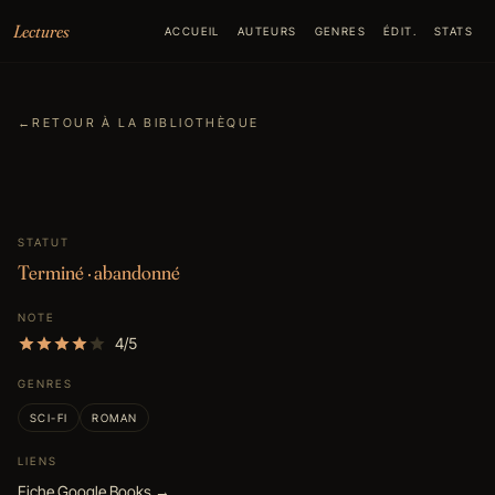
Aller au contenu
Lectures
ACCUEIL
AUTEURS
GENRES
ÉDIT.
STATS
←
RETOUR À LA BIBLIOTHÈQUE
STATUT
Terminé · abandonné
NOTE
4/5
GENRES
SCI-FI
ROMAN
LIENS
Fiche Google Books →