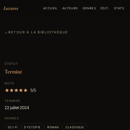
Aller au contenu
Lectures
ACCUEIL
AUTEURS
GENRES
ÉDIT.
STATS
←
RETOUR À LA BIBLIOTHÈQUE
STATUT
Terminé
NOTE
5/5
TERMINÉ
22 juillet 2024
GENRES
SCI-FI
DYSTOPIE
ROMAN
CLASSIQUE