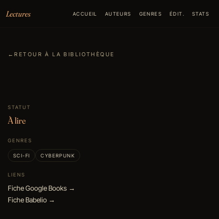
Aller au contenu
Lectures
ACCUEIL
AUTEURS
GENRES
ÉDIT.
STATS
←
RETOUR À LA BIBLIOTHÈQUE
STATUT
À lire
GENRES
SCI-FI
CYBERPUNK
LIENS
Fiche Google Books →
Fiche Babelio →