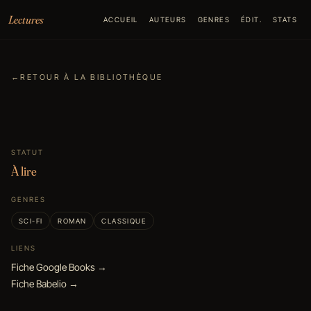
Aller au contenu
Lectures
ACCUEIL
AUTEURS
GENRES
ÉDIT.
STATS
←
RETOUR À LA BIBLIOTHÈQUE
STATUT
À lire
GENRES
SCI-FI
ROMAN
CLASSIQUE
LIENS
Fiche Google Books →
Fiche Babelio →