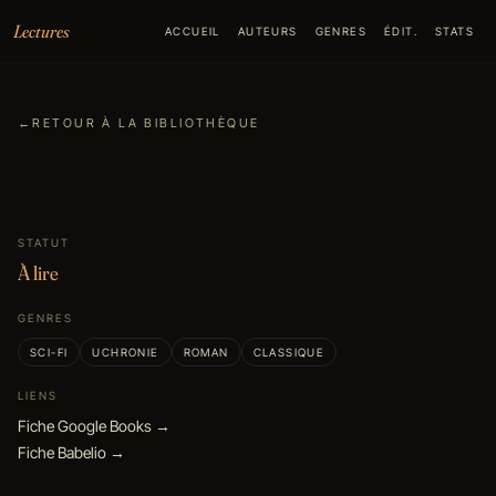
Aller au contenu
Lectures
ACCUEIL
AUTEURS
GENRES
ÉDIT.
STATS
←
RETOUR À LA BIBLIOTHÈQUE
STATUT
À lire
GENRES
SCI-FI
UCHRONIE
ROMAN
CLASSIQUE
LIENS
Fiche Google Books →
Fiche Babelio →