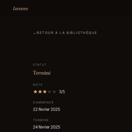
Aller au contenu
Lectures
←
RETOUR À LA BIBLIOTHÈQUE
STATUT
Terminé
NOTE
3/5
COMMENCÉ
22 février 2025
TERMINÉ
24 février 2025