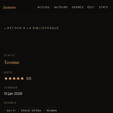
Aller au contenu
Lectures
ACCUEIL
AUTEURS
GENRES
ÉDIT.
STATS
←
RETOUR À LA BIBLIOTHÈQUE
STATUT
Terminé
NOTE
5/5
TERMINÉ
15 juin 2026
GENRES
SCI-FI
SPACE-OPERA
ROMAN