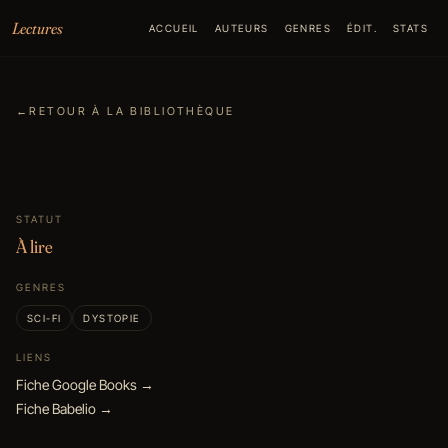
Aller au contenu
Lectures
ACCUEIL
AUTEURS
GENRES
ÉDIT.
STATS
←
RETOUR À LA BIBLIOTHÈQUE
STATUT
À lire
GENRES
SCI-FI
DYSTOPIE
LIENS
Fiche Google Books →
Fiche Babelio →