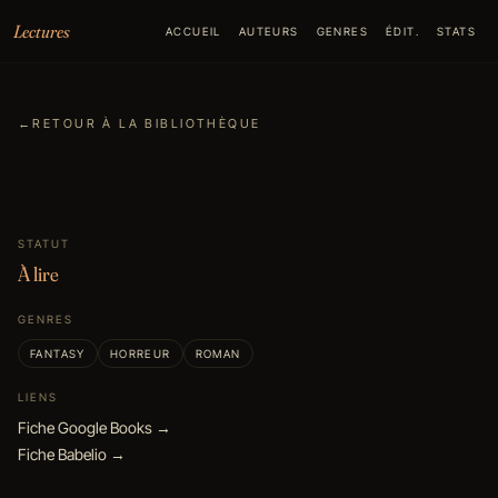
Aller au contenu
Lectures
ACCUEIL
AUTEURS
GENRES
ÉDIT.
STATS
←
RETOUR À LA BIBLIOTHÈQUE
STATUT
À lire
GENRES
FANTASY
HORREUR
ROMAN
LIENS
Fiche Google Books →
Fiche Babelio →