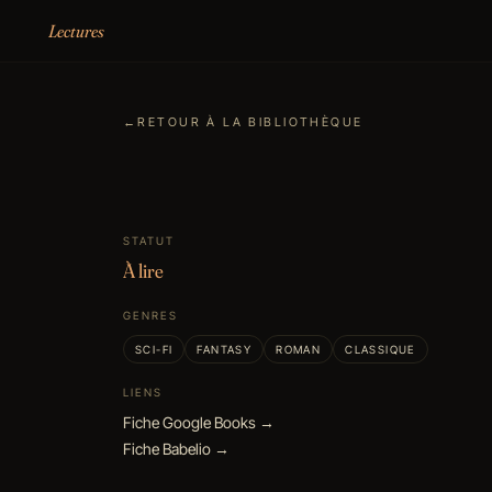
Aller au contenu
Lectures
←
RETOUR À LA BIBLIOTHÈQUE
STATUT
À lire
GENRES
SCI-FI
FANTASY
ROMAN
CLASSIQUE
LIENS
Fiche Google Books →
Fiche Babelio →