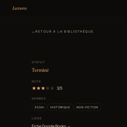
Aller au contenu
Lectures
←
RETOUR À LA BIBLIOTHÈQUE
STATUT
Terminé
NOTE
3/5
GENRES
ESSAI
HISTORIQUE
NON-FICTION
LIENS
Fiche Google Books →