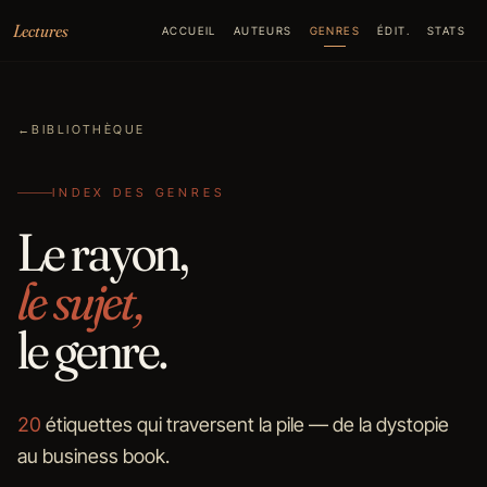
Aller au contenu
Lectures
ACCUEIL
AUTEURS
GENRES
ÉDIT.
STATS
←
BIBLIOTHÈQUE
INDEX DES GENRES
Le rayon,
le sujet,
le genre.
20
étiquettes qui traversent la pile — de la dystopie
au business book.