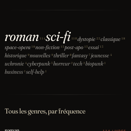
roman
sci-fi
dystopie
classique
114
110
22
18
space-opera
non-fiction
post-apo
essai
18
15
15
13
historique
nouvelles
thriller
fantasy
jeunesse
9
9
8
7
4
uchronie
cyberpunk
horreur
tech
biopunk
4
3
2
2
1
business
self-help
1
1
Tous les genres, par fréquence
roman