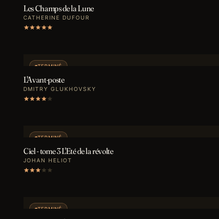
Les Champs de la Lune
CATHERINE DUFOUR
TERMINÉ
L'Avant-poste
DMITRY GLUKHOVSKY
TERMINÉ
Ciel - tome 3 L'Eté de la révolte
JOHAN HELIOT
TERMINÉ