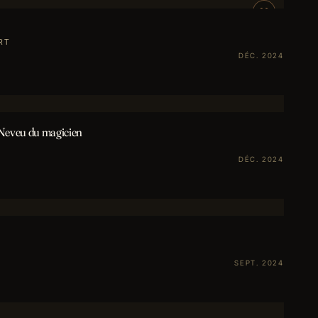
RT
DÉC. 2024
 Neveu du magicien
DÉC. 2024
SEPT. 2024