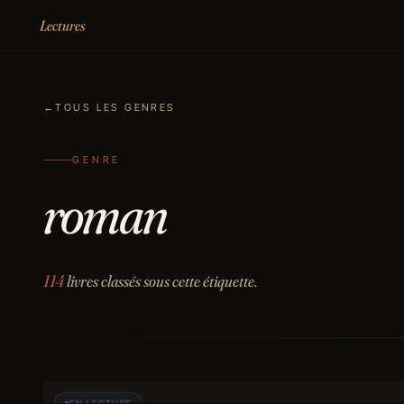
Aller au contenu
Lectures
←
TOUS LES GENRES
GENRE
roman
114
livres classés sous cette étiquette.
EN LECTURE