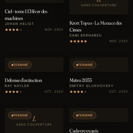
SANS COUVERTURE
Ciel - tome 1 L'Hiver des
machines
Krott Topus - La Menace des
JOHAN HELIOT
Cimes
NOV. 2025
SAMI BERNABEU
NOV. 2025
TERMINÉ
TERMINÉ
Défense d'extinction
Métro 2035
RAY NAYLER
DMITRY GLUKHOVSKY
OCT. 2025
OCT. 2025
TERMINÉ
TERMINÉ
L
SANS COUVERTURE
Cadavre exquis