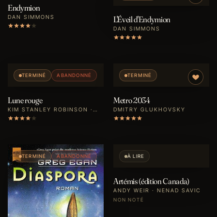
Endymion
DAN SIMMONS
L'Éveil d'Endymion
DAN SIMMONS
TERMINÉ
ABANDONNÉ
TERMINÉ
Lune rouge
Metro 2034
KIM STANLEY ROBINSON ·
DMITRY GLUKHOVSKY
SYLVIE DENIS
TERMINÉ
ABANDONNÉ
À LIRE
Artémis (édition Canada)
ANDY WEIR · NENAD SAVIC
NON NOTÉ