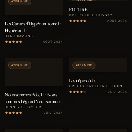
TERMINÉ
TERMINÉ
FUTU.RE
DMITRY GLUKHOVSKY
AOÛT 2024
Les Cantos d'Hypérion, tome 1 :
Hypérion 1
DAN SIMMONS
AOÛT 2024
TERMINÉ
TERMINÉ
Les dépossédés
URSULA KROEBER LE GUIN
JUIL. 2024
Nous sommes Bob, T1 : Nous
sommes Légion (Nous sommes
Bob)
DENNIS E. TAYLOR ·
SÉBASTIEN BAERT
JUIL. 2024