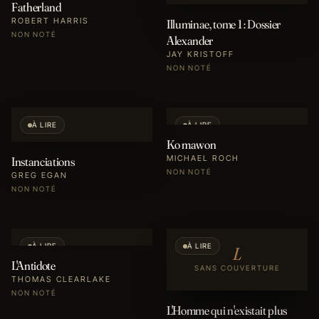
Fatherland
ROBERT HARRIS
Illuminae, tome 1 : Dossier
NON NOTÉ
Alexander
JAY KRISTOFF
NON NOTÉ
À LIRE
À LIRE
Ko mawon
MICHAEL ROCH
Instanciations
NON NOTÉ
GREG EGAN
NON NOTÉ
À LIRE
À LIRE
L
L'Antidote
SANS COUVERTURE
THOMAS CLEARLAKE
NON NOTÉ
L'Homme qui n'existait plus