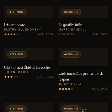
TERMINÉ
TERMINÉ
L'Avant-poste
Le gouffre infini
DMITRY GLUKHOVSKY
MARTA RANDALL
AVR. 2026
NON NOTÉ
AVR. 2026
TERMINÉ
TERMINÉ
Ciel - tome 3 L'Eté de la révolte
JOHAN HELIOT
Ciel - tome 2 Le printemps de
DÉC. 2025
l'espoir
JOHAN HELIOT
NOV. 2025
TERMINÉ
TERMINÉ
K