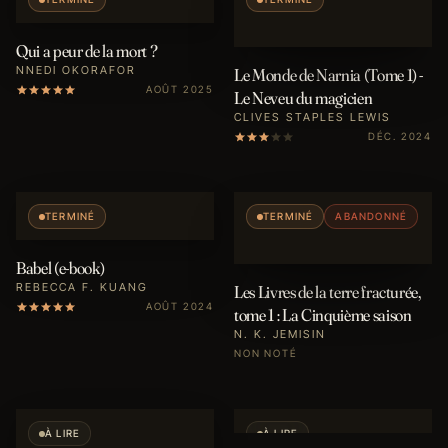
Qui a peur de la mort ?
NNEDI OKORAFOR
Le Monde de Narnia (Tome 1) -
AOÛT 2025
Le Neveu du magicien
CLIVES STAPLES LEWIS
DÉC. 2024
TERMINÉ
TERMINÉ
ABANDONNÉ
Babel (e-book)
REBECCA F. KUANG
Les Livres de la terre fracturée,
AOÛT 2024
tome 1 : La Cinquième saison
N. K. JEMISIN
NON NOTÉ
À LIRE
À LIRE