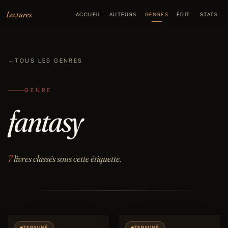
Aller au contenu
Lectures
ACCUEIL
AUTEURS
GENRES
ÉDIT.
STATS
←
TOUS LES GENRES
GENRE
fantasy
7
livres classés sous cette étiquette.
TERMINÉ
TERMINÉ