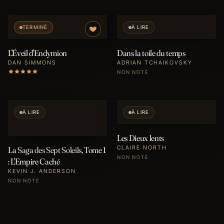
TERMINÉ
À LIRE
L'Éveil d'Endymion
Dans la toile du temps
DAN SIMMONS
ADRIAN TCHAIKOVSKY
NON NOTÉ
À LIRE
À LIRE
Les Dieux lents
CLAIRE NORTH
La Saga des Sept Soleils, Tome 1
NON NOTÉ
: L'Empire Caché
KEVIN J. ANDERSON
NON NOTÉ