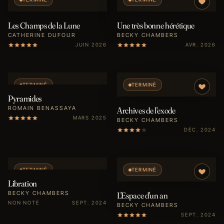
Les Champs de la Lune
Une très bonne hérétique
CATHERINE DUFOUR
BECKY CHAMBERS
JUIN 2026
AVR. 2026
TERMINÉ
TERMINÉ
Pyramides
ROMAIN BENASSAYA
Archives de l'exode
MARS 2025
BECKY CHAMBERS
DÉC. 2024
TERMINÉ
TERMINÉ
Libration
BECKY CHAMBERS
L'Espace d'un an
NON NOTÉ
SEPT. 2024
BECKY CHAMBERS
SEPT. 2024