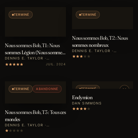
TERMINÉ
TERMINÉ
Nous sommes Bob, T2 : Nous
sommes nombreux
Nous sommes Bob, T1 : Nous
DENNIS E. TAYLOR ·
sommes Légion (Nous sommes
SÉBASTIEN BAERT
Bob)
DENNIS E. TAYLOR ·
SÉBASTIEN BAERT
JUIL. 2024
TERMINÉ
ABANDONNÉ
TERMINÉ
Endymion
DAN SIMMONS
Nous sommes Bob, T3 : Tous ces
mondes
DENNIS E. TAYLOR ·
SÉBASTIEN BAERT