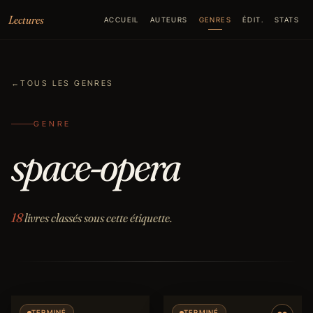
Aller au contenu
Lectures
ACCUEIL
AUTEURS
GENRES
ÉDIT.
STATS
←
TOUS LES GENRES
GENRE
space-opera
18
livres classés sous cette étiquette.
TERMINÉ
TERMINÉ