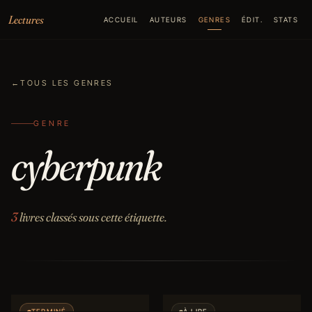
Aller au contenu
Lectures
ACCUEIL
AUTEURS
GENRES
ÉDIT.
STATS
←
TOUS LES GENRES
GENRE
cyberpunk
3
livres classés sous cette étiquette.
TERMINÉ
À LIRE