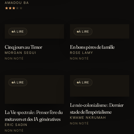
AMADOU BA
À LIRE
À LIRE
Cinq jours au Timor
En bons pères de famille
MORGAN SEGUI
ROSE LAMY
NON NOTÉ
NON NOTÉ
À LIRE
À LIRE
Le néo-colonialisme : Dernier
stade de l'impérialisme
La Vie spectrale : Penser l'ère du
KWAME NKRUMAH
métavers et des IA génératives
NON NOTÉ
ÉRIC SADIN
NON NOTÉ