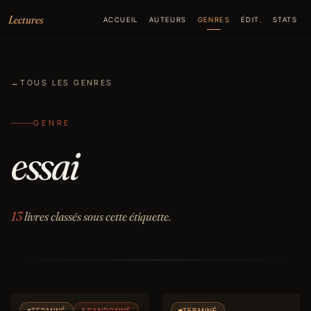
Aller au contenu
Lectures
ACCUEIL
AUTEURS
GENRES
ÉDIT.
STATS
←
TOUS LES GENRES
GENRE
essai
13
livres classés sous cette étiquette.
TERMINÉ
ABANDONNÉ
TERMINÉ