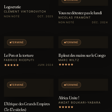
Logocratie
CLÉMENT VIKTOROVITCH
Vous ne détestez pas le lundi
NON NOTÉ
OCT. 2025
NICOLAS FRAMONT
NON NOTÉ
DÉC. 2024
TERMINÉ
TERMINÉ
Le Pen et la torture
Il pleut des mains sur le Congo
FABRICE RICEPUTI
MARC WILTZ
JUIN 2024
TERMINÉ
TERMINÉ
Africa Unite !
AMZAT BOUKARI-YABARA
L'Afrique des Grands Empires
(7e-17e siècles)