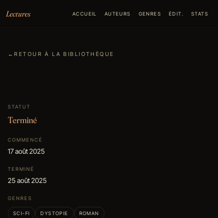
Aller au contenu
Lectures
ACCUEIL
AUTEURS
GENRES
ÉDIT.
STATS
←
RETOUR À LA BIBLIOTHÈQUE
STATUT
Terminé
COMMENCÉ
17 août 2025
TERMINÉ
25 août 2025
GENRES
SCI-FI
DYSTOPIE
ROMAN