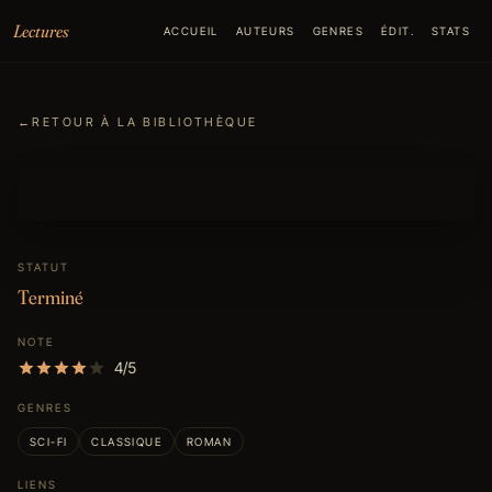
Aller au contenu
Lectures
ACCUEIL
AUTEURS
GENRES
ÉDIT.
STATS
←
RETOUR À LA BIBLIOTHÈQUE
STATUT
Terminé
NOTE
4/5
GENRES
SCI-FI
CLASSIQUE
ROMAN
LIENS