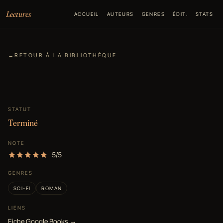
Aller au contenu
Lectures
ACCUEIL
AUTEURS
GENRES
ÉDIT.
STATS
←
RETOUR À LA BIBLIOTHÈQUE
STATUT
Terminé
NOTE
5/5
GENRES
SCI-FI
ROMAN
LIENS
Fiche Google Books →