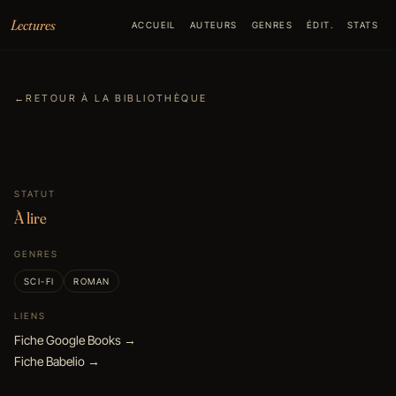
Aller au contenu
Lectures
ACCUEIL
AUTEURS
GENRES
ÉDIT.
STATS
←
RETOUR À LA BIBLIOTHÈQUE
STATUT
À lire
GENRES
SCI-FI
ROMAN
LIENS
Fiche Google Books →
Fiche Babelio →