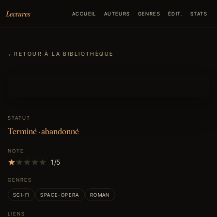
Aller au contenu
Lectures
ACCUEIL
AUTEURS
GENRES
ÉDIT.
STATS
←
RETOUR À LA BIBLIOTHÈQUE
STATUT
Terminé · abandonné
NOTE
1/5
GENRES
SCI-FI
SPACE-OPERA
ROMAN
LIENS