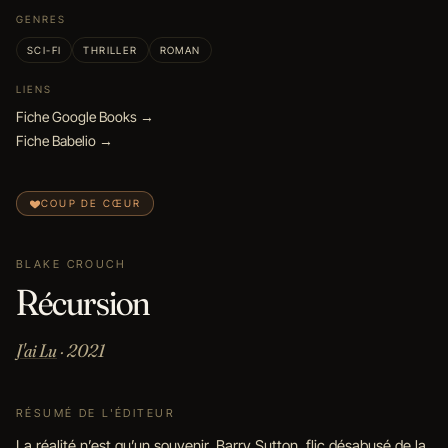
GENRES
SCI-FI
THRILLER
ROMAN
LIENS
Fiche Google Books →
Fiche Babelio →
COUP DE CŒUR
BLAKE CROUCH
Récursion
J'ai Lu
· 2021
RÉSUMÉ DE L'ÉDITEUR
La réalité n’est qu’un souvenir. Barry Sutton, flic désabusé de la