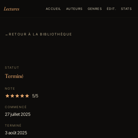
Aller au contenu
Lectures
ACCUEIL
AUTEURS
GENRES
ÉDIT.
STATS
←
RETOUR À LA BIBLIOTHÈQUE
STATUT
Terminé
NOTE
5/5
COMMENCÉ
27 juillet 2025
TERMINÉ
3 août 2025