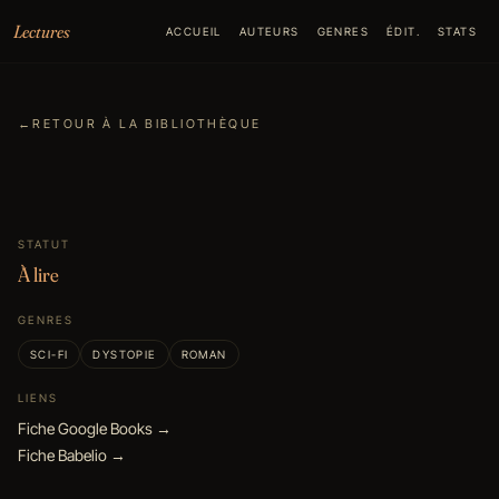
Aller au contenu
Lectures
ACCUEIL
AUTEURS
GENRES
ÉDIT.
STATS
←
RETOUR À LA BIBLIOTHÈQUE
STATUT
À lire
GENRES
SCI-FI
DYSTOPIE
ROMAN
LIENS
Fiche Google Books →
Fiche Babelio →