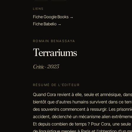
LIENS
Fiche Google Books →
Fiche Babelio →
ROMAIN BENASSAYA
Terrariums
Critic
· 2023
RÉSUMÉ DE L'ÉDITEUR
Quand Cora revient à elle, seule et amnésique, dans 
bientôt que d'autres humains survivent dans ce terr
des souvenirs commencent à ressurgir. Les prisonniers
accident, déclenché un mécanisme alien extrêmement da
Et depuis combien de temps ? Pour Cora, une seule 
de linguistique menées à Paris et l'obtention d'un m