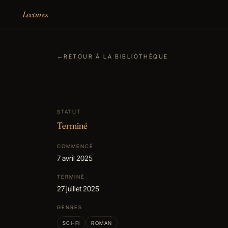
Aller au contenu
Lectures
←
RETOUR À LA BIBLIOTHÈQUE
STATUT
Terminé
COMMENCÉ
7 avril 2025
TERMINÉ
27 juillet 2025
GENRES
SCI-FI
ROMAN