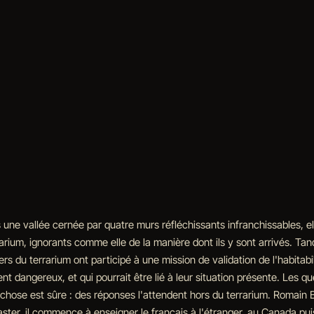
une vallée cernée par quatre murs réfléchissants infranchissables, el
arium, ignorants comme elle de la manière dont ils y sont arrivés. Tan
 du terrarium ont participé à une mission de validation de l'habitabili
ngereux, et qui pourrait être lié à leur situation présente. Les quest
chose est sûre : des réponses l'attendent hors du terrarium. Romain
aster, il commence à enseigner le français à l'étranger, au Canada pui