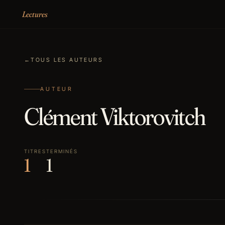
Aller au contenu
Lectures
←
TOUS LES AUTEURS
AUTEUR
Clément Viktorovitch
TITRES
TERMINÉS
1
1