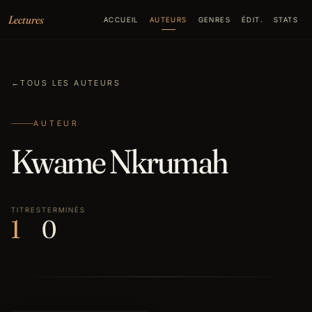
Aller au contenu
Lectures
ACCUEIL
AUTEURS
GENRES
ÉDIT.
STATS
←
TOUS LES AUTEURS
AUTEUR
Kwame Nkrumah
TITRES
TERMINÉS
1
0