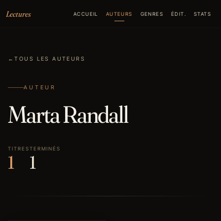
Aller au contenu
Lectures
ACCUEIL
AUTEURS
GENRES
ÉDIT.
STATS
←
TOUS LES AUTEURS
AUTEUR
Marta Randall
TITRES
TERMINÉS
1
1