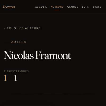
Aller au contenu
Lectures
ACCUEIL
AUTEURS
GENRES
ÉDIT.
STATS
←
TOUS LES AUTEURS
AUTEUR
Nicolas Framont
TITRES
TERMINÉS
1
1