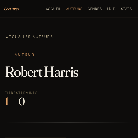
Aller au contenu
Lectures
ACCUEIL
AUTEURS
GENRES
ÉDIT.
STATS
←
TOUS LES AUTEURS
AUTEUR
Robert Harris
TITRES
TERMINÉS
1
0