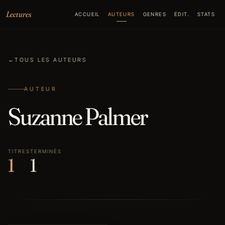
Aller au contenu
Lectures
ACCUEIL
AUTEURS
GENRES
ÉDIT.
STATS
←
TOUS LES AUTEURS
AUTEUR
Suzanne Palmer
TITRES
TERMINÉS
1
1