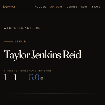
Aller au contenu
Lectures
ACCUEIL
AUTEURS
GENRES
ÉDIT.
STATS
←
TOUS LES AUTEURS
AUTEUR
Taylor Jenkins Reid
TITRES
TERMINÉS
NOTE MOYENNE
1
1
5.0
/5