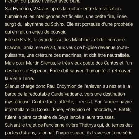
Fiction, qui puisse rivaliser avec
Dune
.
Sur Hypérion, 274 ans après la rupture entre la civilisation
humaine et les Intelligences Artificielles, une petite fille, Énée,
surgit du labyrinthe du Sphinx. Elle est porteuse d'une prophétie
qui en fait un enjeu de pouvoir.
Fille de Keats, le cybride issu des Machines, et de l'humaine
Brawne Lamia, elle serait, aux yeux de l'Église devenue toute-
puissante, une créature des machines, et doit être neutralisée.
Mais pour Martin Silenus, le très vieux poète des Cantos et l'un
des héros d'Hypérion, Énée doit sauver l'humanité et retrouver
la Vieille Terre.
Silenus charge donc Raul Endymion de l'enlever, au nez et à la
barbe de la redoutable Garde Vaticane, vers une destination
mystérieuse. Contre toute attente, il réussit. Sur l'ancien navire
interstellaire du Consul, Énée, Endymion et l'androïde, A. Bettik,
fuient le père capitaine de Soya lancé à leurs trousses.
Suivant le trajet de l'ancienne rivière Théthys qui, du temps des
portes distrans, sillonnait l'hyperespace, ils traversent une série