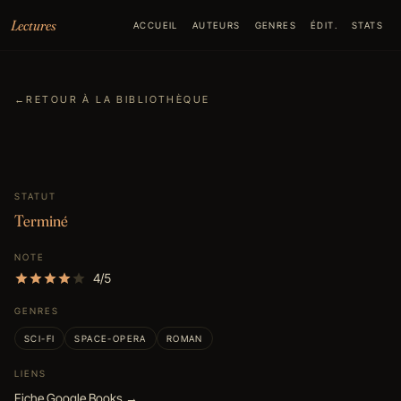
Aller au contenu
Lectures
ACCUEIL
AUTEURS
GENRES
ÉDIT.
STATS
←
RETOUR À LA BIBLIOTHÈQUE
STATUT
Terminé
NOTE
4/5
GENRES
SCI-FI
SPACE-OPERA
ROMAN
LIENS
Fiche Google Books →