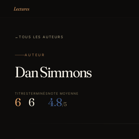
Aller au contenu
Lectures
←
TOUS LES AUTEURS
AUTEUR
Dan Simmons
TITRES
TERMINÉS
NOTE MOYENNE
6
6
4.8
/5