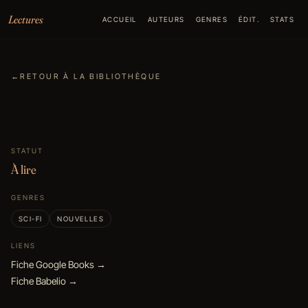
Aller au contenu
Lectures
ACCUEIL
AUTEURS
GENRES
ÉDIT.
STATS
←
RETOUR À LA BIBLIOTHÈQUE
STATUT
À lire
GENRES
SCI-FI
NOUVELLES
LIENS
Fiche Google Books →
Fiche Babelio →