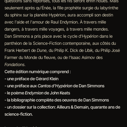
questions sans réponses, tous les fils seront enfin noués. Mais
seulement après qu'Énée, la fille prophète surgie du labyrinthe
du sphinx sur la planète Hypérion, aura accompli son destin
avec l'aide et l'amour de Raul Endymion. À travers mille
dangers, à travers mille voyages, à travers mille mondes.
Dan Simmons a pris place avec le cycle d'
Hypérion
dans le
panthéon de la Science-Fiction contemporaine, aux côtés du
Frank Herbert de
Dune
, du Philip K. Dick de
Ubik
, du Philip José
Farmer du Monde du fleuve, ou de l'Isaac Asimov des
Fondations
.
Cette édition numérique comprend :
- une préface de Gérard Klein
- une préface aux
Cantos d'Hypérion
de Dan Simmons
- le poème
Endymion
de John Keats
- la bibliographie complète des oeuvres de Dan Simmons
- un dossier sur la collection: Ailleurs & Demain, quarante ans de
science-fiction.