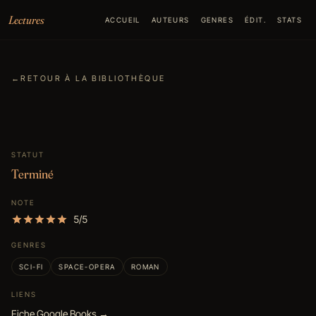
Aller au contenu
Lectures
ACCUEIL
AUTEURS
GENRES
ÉDIT.
STATS
←
RETOUR À LA BIBLIOTHÈQUE
STATUT
Terminé
NOTE
5/5
GENRES
SCI-FI
SPACE-OPERA
ROMAN
LIENS
Fiche Google Books →