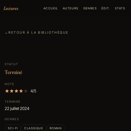
Aller au contenu
Lectures
ACCUEIL
AUTEURS
GENRES
ÉDIT.
STATS
←
RETOUR À LA BIBLIOTHÈQUE
STATUT
Terminé
NOTE
4/5
TERMINÉ
22 juillet 2024
GENRES
SCI-FI
CLASSIQUE
ROMAN