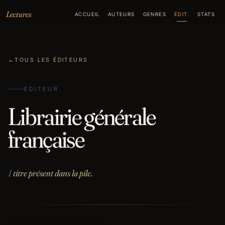
Aller au contenu
Lectures
ACCUEIL
AUTEURS
GENRES
ÉDIT.
STATS
←
TOUS LES ÉDITEURS
ÉDITEUR
Librairie générale
française
1
titre présent dans la pile.