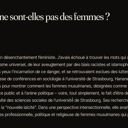
 sont-elles pas des femmes ?
n désenchantement féministe. J’avais échoué à trouver les mots qui a
sme universel, de leur aveuglement par des biais racistes et islamopho
rs yeux l’incarnation de ce danger, et se retrouvaient exclues des lut
 de conférences en sociologie à l’université de Strasbourg, Hanane Ka
ançais pour montrer comment les femmes musulmanes, désignées comme d
ce public et à l’arène politique – voire, tout simplement, le fait d’êtr
lté des sciences sociales de l’université́ de Strasbourg. Ses recherc
a "nouvelle laïcité". Dans une perspective intersectionnelle, elle an
oires professionnelle, politique et religieuse de femmes musulmanes qui 