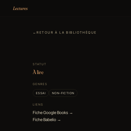
Aller au contenu
Lectures
←
RETOUR À LA BIBLIOTHÈQUE
STATUT
À lire
GENRES
ESSAI
NON-FICTION
LIENS
Fiche Google Books →
Fiche Babelio →