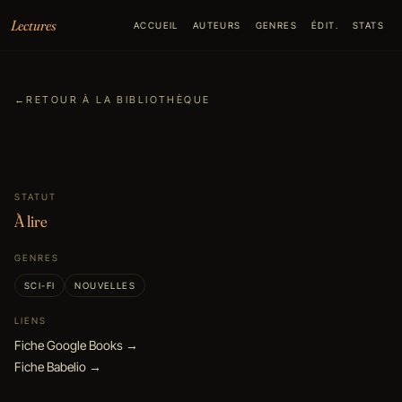
Aller au contenu
Lectures
ACCUEIL
AUTEURS
GENRES
ÉDIT.
STATS
←
RETOUR À LA BIBLIOTHÈQUE
STATUT
À lire
GENRES
SCI-FI
NOUVELLES
LIENS
Fiche Google Books →
Fiche Babelio →