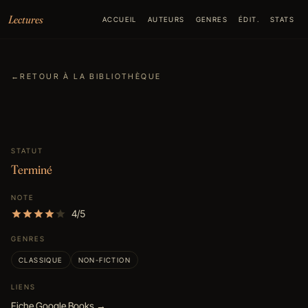
Aller au contenu
Lectures
ACCUEIL
AUTEURS
GENRES
ÉDIT.
STATS
←
RETOUR À LA BIBLIOTHÈQUE
STATUT
Terminé
NOTE
4/5
GENRES
CLASSIQUE
NON-FICTION
LIENS
Fiche Google Books →