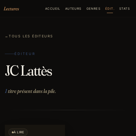
Aller au contenu
Lectures
ACCUEIL
AUTEURS
GENRES
ÉDIT.
STATS
←
TOUS LES ÉDITEURS
ÉDITEUR
JC Lattès
1
titre présent dans la pile.
À LIRE