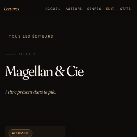
Aller au contenu
Lectures
ACCUEIL
AUTEURS
GENRES
ÉDIT.
STATS
←
TOUS LES ÉDITEURS
ÉDITEUR
Magellan & Cie
1
titre présent dans la pile.
TERMINÉ