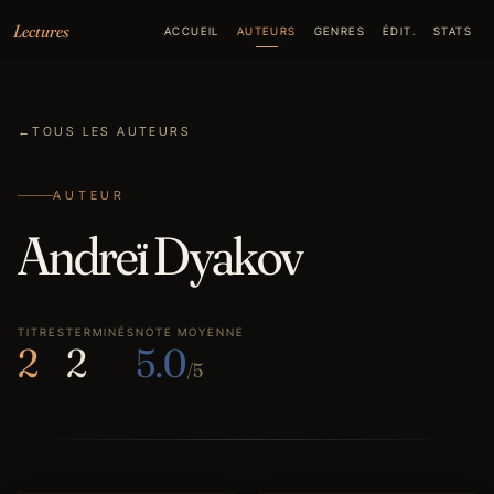
Aller au contenu
Lectures
ACCUEIL
AUTEURS
GENRES
ÉDIT.
STATS
←
TOUS LES AUTEURS
AUTEUR
Andreï Dyakov
TITRES
TERMINÉS
NOTE MOYENNE
2
2
5.0
/5