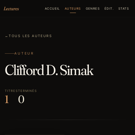
Aller au contenu
Lectures
ACCUEIL
AUTEURS
GENRES
ÉDIT.
STATS
←
TOUS LES AUTEURS
AUTEUR
Clifford D. Simak
TITRES
TERMINÉS
1
0