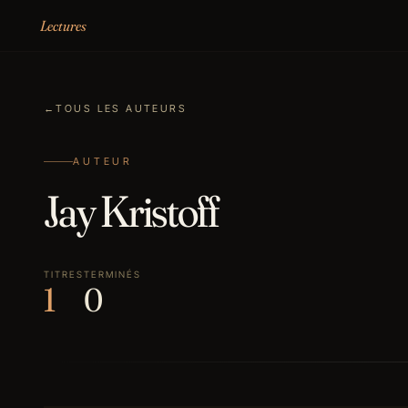
Aller au contenu
Lectures
←
TOUS LES AUTEURS
AUTEUR
Jay Kristoff
TITRES
TERMINÉS
1
0