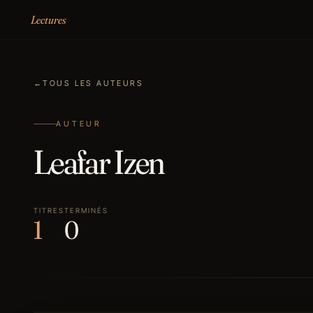
Aller au contenu
Lectures
←
TOUS LES AUTEURS
AUTEUR
Leafar Izen
TITRES
TERMINÉS
1
0