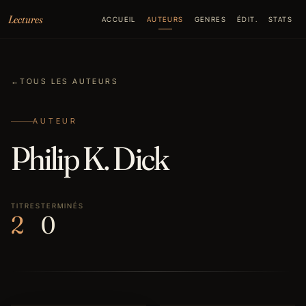
Aller au contenu
Lectures
ACCUEIL
AUTEURS
GENRES
ÉDIT.
STATS
←
TOUS LES AUTEURS
AUTEUR
Philip K. Dick
TITRES
TERMINÉS
2
0