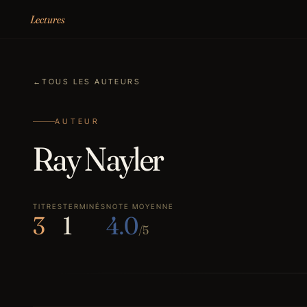
Aller au contenu
Lectures
←
TOUS LES AUTEURS
AUTEUR
Ray Nayler
TITRES
TERMINÉS
NOTE MOYENNE
3
1
4.0
/5